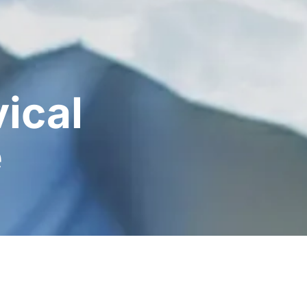
vical
e
os