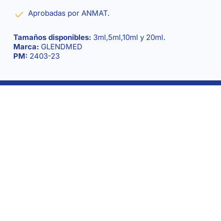
Aprobadas por ANMAT.
Tamaños disponibles:
3ml,5ml,10ml y 20ml.
Marca:
GLENDMED
PM:
2403-23
Seriedad y compromiso al servicio de la salud.
Acerca de
Productos